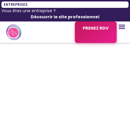
ENTREPRISES
Vous êtes une entreprise ?
Découvrir le site professionnel
PRENEZ RDV
Outils
Ces
outils hypnothérapie
coaching
permettent de gagner en
clarté et en confiance. »